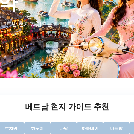
예약
한 베트남 현지 가이드를 빠르게
베트남 현지 가이드 추천
호치민
하노이
다낭
하롱베이
나트랑