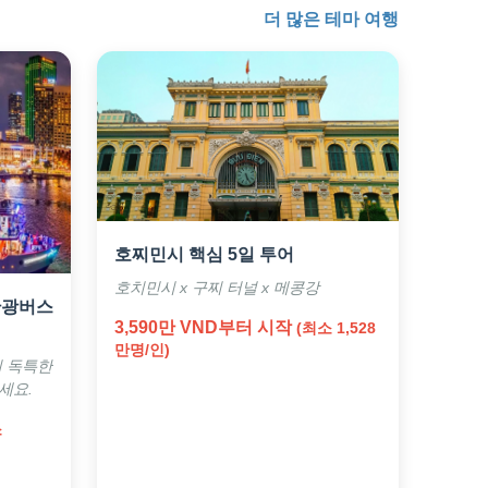
더 많은 테마 여행
호찌민시 핵심 5일 투어
호치민시 x 구찌 터널 x 메콩강
관광버스
3,590만 VND부터 시작
(최소 1,528
만명/인)
의 독특한
세요.
소