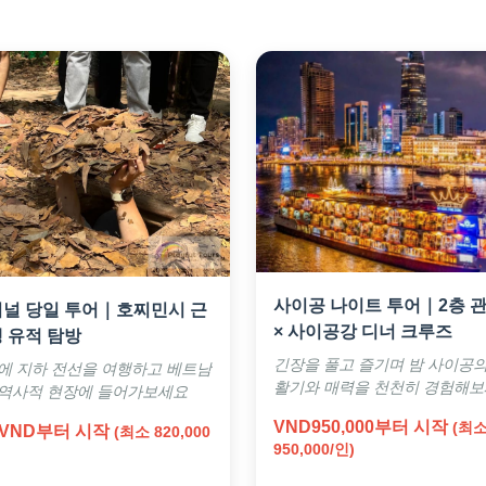
사이공 나이트 투어｜2층 
터널 당일 투어｜호찌민시 근
× 사이공강 디너 크루즈
쟁 유적 탐방
긴장을 풀고 즐기며 밤 사이공
에 지하 전선을 여행하고 베트남
활기와 매력을 천천히 경험해보
 역사적 현장에 들어가보세요
VND950,000부터 시작
(최
 VND부터 시작
(최소 820,000
950,000/인)