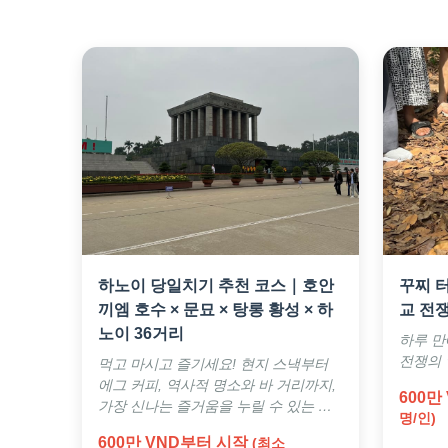
하노이 당일치기 추천 코스｜호안
꾸찌 
끼엠 호수 × 문묘 × 탕롱 황성 × 하
교 전
노이 36거리
하루 만
전쟁의
먹고 마시고 즐기세요! 현지 스낵부터
에그 커피, 역사적 명소와 바 거리까지,
600만
가장 신나는 즐거움을 누릴 수 있는 방
명/인)
법입니다!
600만 VND부터 시작
(최소