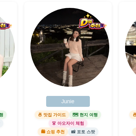
Junie
여행
🍜 맛집 가이드
🗺 현지 여행

팟
👗 아오자이 체험
🛍 쇼핑 추천
📸 포토 스팟