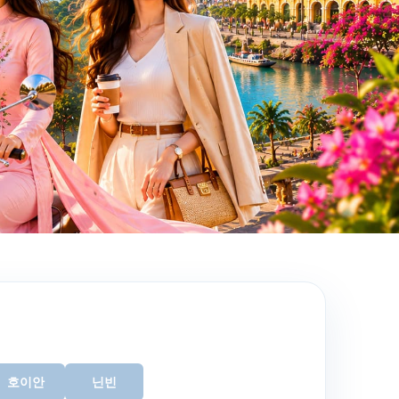
호이안
닌빈