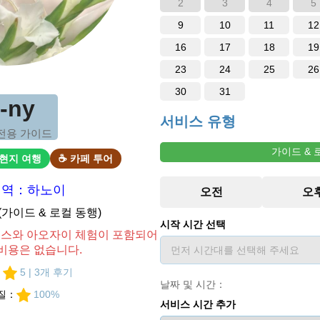
2
3
4
5
9
10
11
12
16
17
18
19
23
24
25
26
30
31
i-ny
서비스 유형
전용 가이드
가이드 & 
 현지 여행
☕ 카페 투어
지역：하노이
D(가이드 & 로컬 동행)
시작 시간 선택
비스와 아오자이 체험이 포함되어
 비용은 없습니다.
：
5 | 3개 후기
날짜 및 시간：
질：
100%
서비스 시간 추가