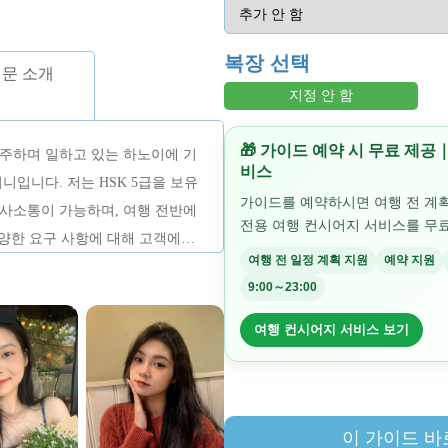
복장 선택
문 소개
지정 안 함
🎁 가이드 예약 시 무료 제
거주하며 일하고 있는 하노이에 기
비스
니입니다. 저는 HSK 5급을 보유
가이드를 예약하시면 여행 전 계
의사소통이 가능하며, 여행 전반에
전용 여행 컨시어지 서비스를 무료
다양한 요구 사항에 대해 고객에게
여행 전 일정 계획 지원
예약 지원
는 명랑하고 세심하며 하노이의 역
9:00～23:00
식에 대해 잘 알고 있습니다. 투어를
 유지하고 의미 있는 경험을 만드
여행 컨시어지 서비스 보기
 편안하고 즐거운 방식으로 하노이
. 여러분의 하노이 여행 동안 이
견하고 멋진 추억을 만들 수 있도
니다.
이 가이드 바