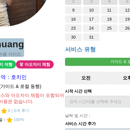
2
3
4
5
9
10
11
12
16
17
18
19
23
24
25
26
30
31
huang
서비스 유형
전용 가이드
가이드 & 
현지 여행
👗 아오자이 체험
지역：호치민
D(가이드 & 로컬 동행)
시작 시간 선택
비스와 아오자이 체험이 포함되어
 비용은 없습니다.
：
0 | 0개 후기
날짜 및 시간：
질：
100%
서비스 시간 추가