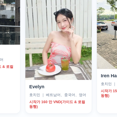
국어
드 & 로컬
Iren H
호치민 
Evelyn
시작가 15
호치민 ｜ 베트남어、중국어、영어
동행)
시작가 160 만 VND(가이드 & 로컬
동행)