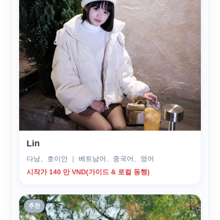
Lin
다낭、호이안 ｜ 베트남어、중국어、영어
시작가 140 만 VND(가이드 & 로컬 동행)
추천